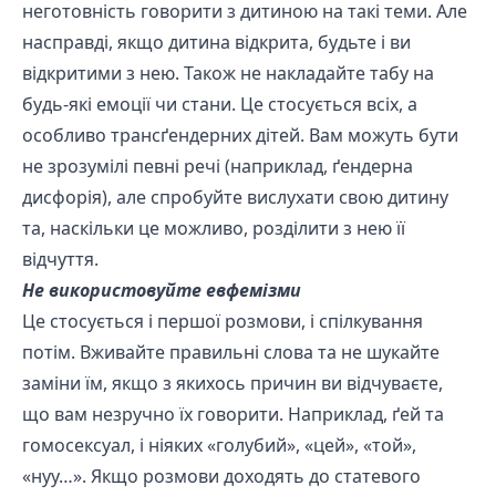
неготовність говорити з дитиною на такі теми. Але
насправді, якщо дитина відкрита, будьте і ви
відкритими з нею. Також не накладайте табу на
будь-які емоції чи стани. Це стосується всіх, а
особливо трансґендерних дітей. Вам можуть бути
не зрозумілі певні речі (наприклад, ґендерна
дисфорія), але спробуйте вислухати свою дитину
та, наскільки це можливо, розділити з нею її
відчуття.
Не використовуйте евфемізми
Це стосується і першої розмови, і спілкування
потім. Вживайте правильні слова та не шукайте
заміни їм, якщо з якихось причин ви відчуваєте,
що вам незручно їх говорити. Наприклад, ґей та
гомосексуал, і ніяких «голубий», «цей», «той»,
«нуу…». Якщо розмови доходять до статевого