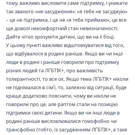
тому, важливо висловити саме підтримку, і уникати
так званого «не-засудження»: «я тебе не засуджую»
– це не підтримка, і це не «я тебе приймаю», це все
ще доволі некомфортний стан невизначеності.
Дайте чітко зрозуміти дитині, що ви на її боці.
У цьому пункті важливо відштовхуватися від того,
що відбувалося в родині раніше. Якщо ви чи інші
люди в родині і раніше говорили про підтримку
різних людей та ЛҐБТІК+, про важливість
толерантності, то все ок. Якщо тема ЛҐБТІК+ ніколи
не піднімалася в сім’ї, то, залежно від ситуації, буде
краще додатково пояснити, чому ви ніколи не
говорили про це, але раптом стали на позицію
підтримки своєї дитини. Якщо ви чи інші люди в
родині раніше висловлювалися гомофобно чи
трансфобно (тобто, із засудженням ЛҐБТІК+, а таке