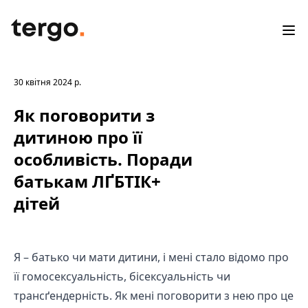
TERGO
Ope
30 квітня 2024 р.
Як поговорити з
дитиною про її
особливість. Поради
батькам ЛҐБТІК+
дітей
Я – батько чи мати дитини, і мені стало відомо про
її гомосексуальність, бісексуальність чи
трансґендерність. Як мені поговорити з нею про це