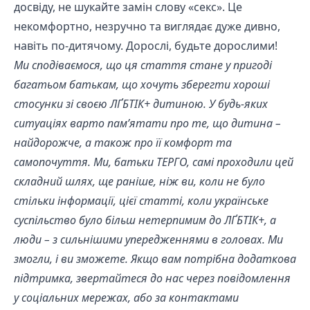
досвіду, не шукайте замін слову «секс». Це
некомфортно, незручно та виглядає дуже дивно,
навіть по-дитячому. Дорослі, будьте дорослими!
Ми сподіваємося, що ця стаття стане у пригоді
багатьом батькам, що хочуть зберегти хороші
стосунки зі своєю ЛҐБТІК+ дитиною. У будь-яких
ситуаціях варто пам’ятати про те, що дитина –
найдорожче, а також про її комфорт та
самопочуття. Ми, батьки ТЕРГО, самі проходили цей
складний шлях, ще раніше, ніж ви, коли не було
стільки інформації, цієї статті, коли українське
суспільство було більш нетерпимим до ЛҐБТІК+, а
люди – з сильнішими упередженнями в головах. Ми
змогли, і ви зможете. Якщо вам потрібна додаткова
підтримка, звертайтеся до нас через повідомлення
у соціальних мережах, або за контактами