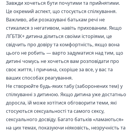
Завжди хочеться бути почутими та прийнятими.
Це окремий аспект, що стосується спілкування.
Важливо, аби розказувані батькам речі не
стикалися з негативом, навіть прихованим. Якщо
ЛҐБТІК+ дитина ділиться своїми історіями, це
свідчить про довіру та комфортність, якщо вона
цього не робить — варто задуматися над тим, що
дитині чомусь не хочеться вам розповідати про
своє життя, і причина, скоріше за все, у вас та
ваших способах реагування.
Не створюйте будь-яких табу (заборонених тем) у
спілкуванні з дитиною. Якщо дитина уже достатньо
доросла, їй може хотітися обговорити теми, які
стосуються сексуальності та самого сексу,
сексуального досвіду. Багато батьків «ламаються»
на цих темах, показуючи ніяковість, незручність та