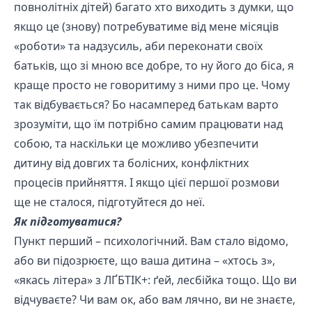
повнолітніх дітей) багато хто виходить з думки, що
якщо це (знову) потребуватиме від мене місяців
«роботи» та надзусиль, аби переконати своїх
батьків, що зі мною все добре, то ну його до біса, я
краще просто не говоритиму з ними про це. Чому
так відбувається? Бо насамперед батькам варто
зрозуміти, що їм потрібно самим працювати над
собою, та наскільки це можливо убезпечити
дитину від довгих та болісних, конфліктних
процесів прийняття. І якщо цієї першої розмови
ще не сталося, підготуйтеся до неї.
Як підготуватися?
Пункт перший – психологічний. Вам стало відомо,
або ви підозрюєте, що ваша дитина – «хтось з»,
«якась літера» з ЛҐБТІК+: ґей, лесбійка тощо. Що ви
відчуваєте? Чи вам ок, або вам лячно, ви не знаєте,