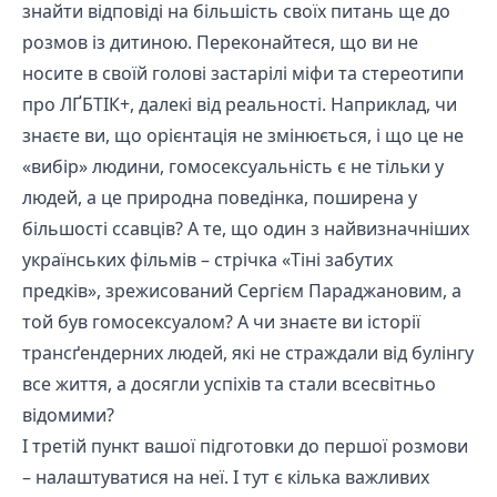
знайти відповіді на більшість своїх питань ще до
розмов із дитиною. Переконайтеся, що ви не
носите в своїй голові застарілі міфи та стереотипи
про ЛҐБТІК+, далекі від реальності. Наприклад, чи
знаєте ви, що орієнтація не змінюється, і що це не
«вибір» людини, гомосексуальність є не тільки у
людей, а це природна поведінка, поширена у
більшості ссавців? А те, що один з найвизначніших
українських фільмів – стрічка «Тіні забутих
предків», зрежисований Сергієм Параджановим, а
той був гомосексуалом? А чи знаєте ви історії
трансґендерних людей, які не страждали від булінгу
все життя, а досягли успіхів та стали всесвітньо
відомими?
І третій пункт вашої підготовки до першої розмови
– налаштуватися на неї. І тут є кілька важливих