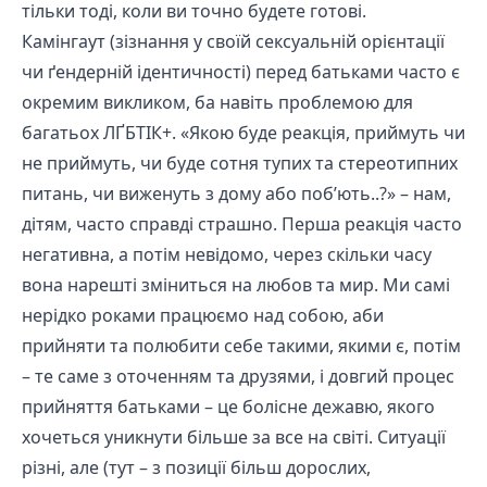
тільки тоді, коли ви точно будете готові.
Камінгаут (зізнання у своїй сексуальній орієнтації
чи ґендерній ідентичності) перед батьками часто є
окремим викликом, ба навіть проблемою для
багатьох ЛҐБТІК+. «Якою буде реакція, приймуть чи
не приймуть, чи буде сотня тупих та стереотипних
питань, чи виженуть з дому або поб’ють..?» – нам,
дітям, часто справді страшно. Перша реакція часто
негативна, а потім невідомо, через скільки часу
вона нарешті зміниться на любов та мир. Ми самі
нерідко роками працюємо над собою, аби
прийняти та полюбити себе такими, якими є, потім
– те саме з оточенням та друзями, і довгий процес
прийняття батьками – це болісне дежавю, якого
хочеться уникнути більше за все на світі. Ситуації
різні, але (тут – з позиції більш дорослих,